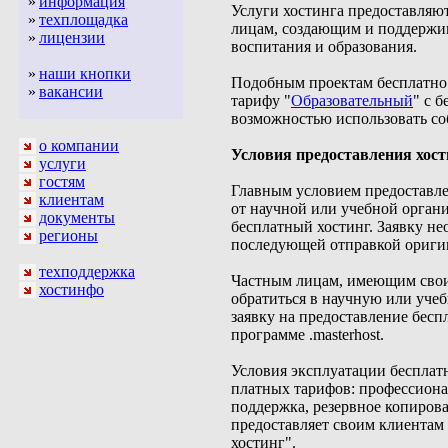
»
информация
Услуги хостинга предоставляют
»
техплощадка
лицам, создающим и поддержи
»
лицензии
воспитания и образования.
»
наши кнопки
Подобным проектам бесплатно 
»
вакансии
тарифу "
Образовательный
" с 
возможностью использовать с
о компании
Условия предоставления хос
услуги
гостям
Главным условием предоставле
клиентам
от научной или учебной органи
документы
бесплатный хостинг. Заявку не
регионы
последующей отправкой оригин
техподдержка
Частным лицам, имеющим свои 
хостинфо
обратиться в научную или уче
заявку на предоставление бесп
программе .masterhost.
Условия эксплуатации бесплат
платных тарифов: профессиона
поддержка, резервное копирова
предоставляет своим клиентам
хостинг".