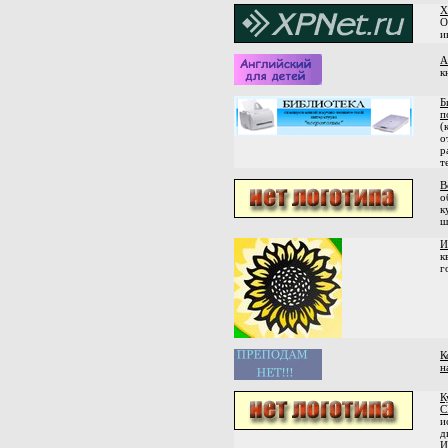
X
О
и
А
к
Б
п
(
о
р
т
В
о
к
ш
И
к
г
К
н
К
C
и
д
И