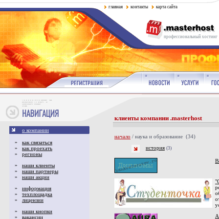
главная
контакты
карта сайта
профессиональный хостинг
клиенты компании .masterhost
о компании
начало
/ наука и образование (34)
»
как связаться
история
»
как проехать
(3)
»
регионы
B
»
наши клиенты
»
наши партнеры
»
наши акции
"
р
»
информация
о
»
техплощадка
о
»
лицензии
у
»
наши кнопки
A
»
вакансии