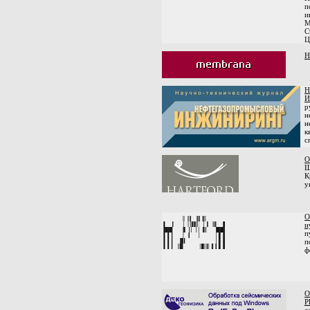
п
и
М
С
Ц
Н
Н
И
р
н
н
к
с
О
Ш
К
у
О
и
п
п
ф
О
P