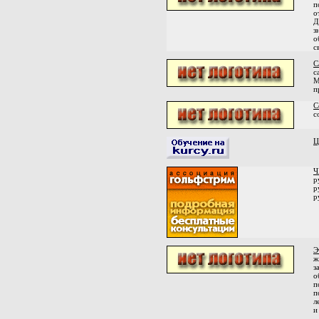
п
о
Д
з
о
с
С
с
М
п
С
с
Ц
Ч
р
р
р
Э
ж
з
о
п
п
л
и