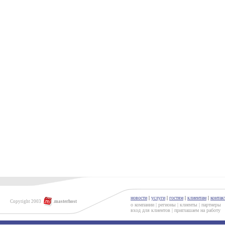
новости
|
услуги
|
гостям
|
клиентам
|
контак
Copyright 2003
.masterhost
о компании
|
регионы
|
клиенты
|
партнеры
вход для клиентов
|
приглашаем на работу